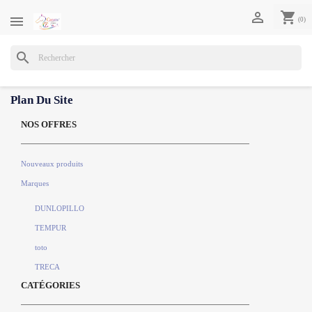
shopping_cart


(0)
search
Plan Du Site
NOS OFFRES
Nouveaux produits
Marques
DUNLOPILLO
TEMPUR
toto
TRECA
CATÉGORIES